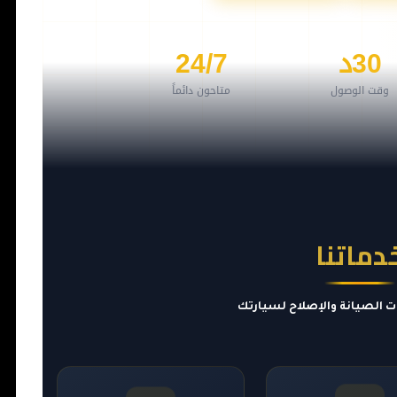
30د
24/7
وقت الوصول
متاحون دائماً
دماتنا
ت الصيانة والإصلاح لسيارتك