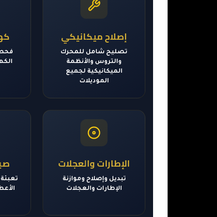
إصلاح ميكانيكي
كهر
تصليح شامل للمحرك
فحص 
والتروس والأنظمة
الكهر
الميكانيكية لجميع
الموديلات
الإطارات والعجلات
صيا
تبديل وإصلاح وموازنة
تعبئة 
الإطارات والعجلات
الأعط