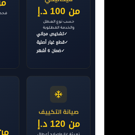
من 0
من 100 د.إ
فحص 
حسب نوع العطل
والخدمة المطلوبة
✓
تشخيص مجاني
✓
قطع غيار أصلية
✓
ضمان 6 أشهر
صيانة التكييف
ا
من 120 د.إ
من 150
تعبئة غاز وإصلاح أعطال