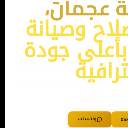
ة عجمان،
لاح وصيانة
بأعلى جودة
رافية
إصلاح ميكانيكي وكهربائي متخصص لجميع أنواع السيارات — نصلك في 30-
40 دقيقة
05
واتساب