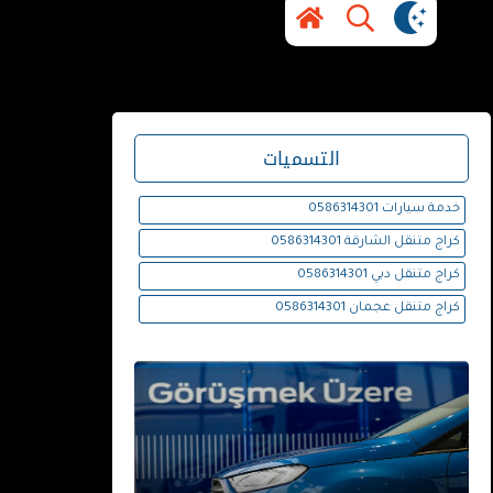
التسميات
خدمة سيارات 0586314301
كراج متنقل الشارقة 0586314301
كراج متنقل دبي 0586314301
كراج متنقل عجمان 0586314301