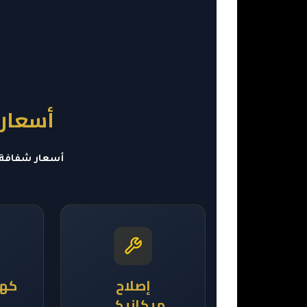
أسعارن
أسعار شفافة 
إصلاح
كهر
ميكانيكي