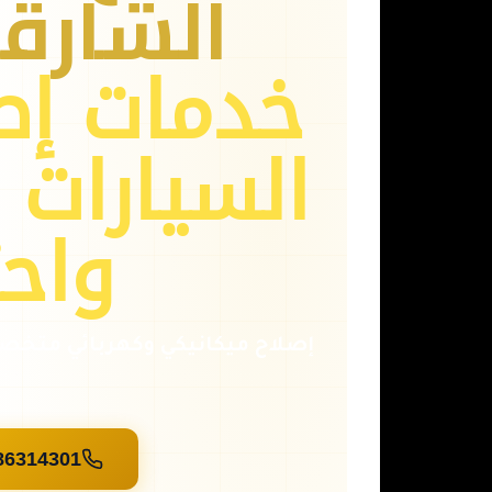
الشارق
خدمات إص
السيارات 
واحت
86314301