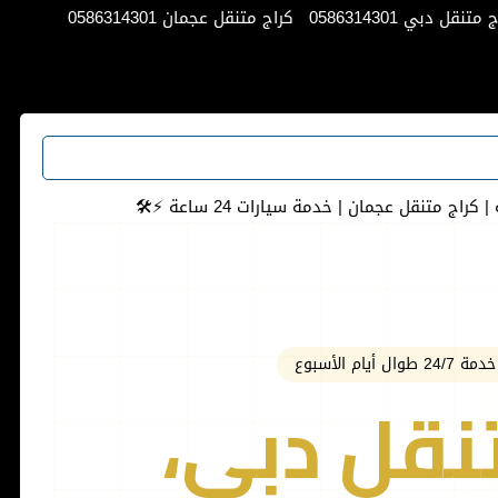
متنقل دبي 0586314301
كراج متنقل عجمان 0586314301
ج متنقل عجمان | خدمة سيارات 24 ساعة ⚡️🛠
أيام الأسبوع
نقل دبي،