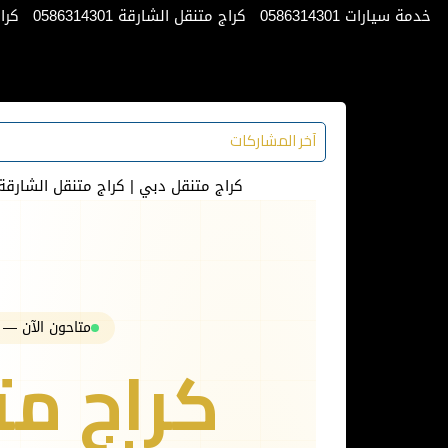
خدمة سيارات 0586314301
كراج متنقل الشارقة 0586314301
كراج 
آخر المشاركات
كراج متنقل دبي | كراج متنقل الشارقة | كرا
متاحون الآن — خدمة 24/7 طوال 
كراج مت