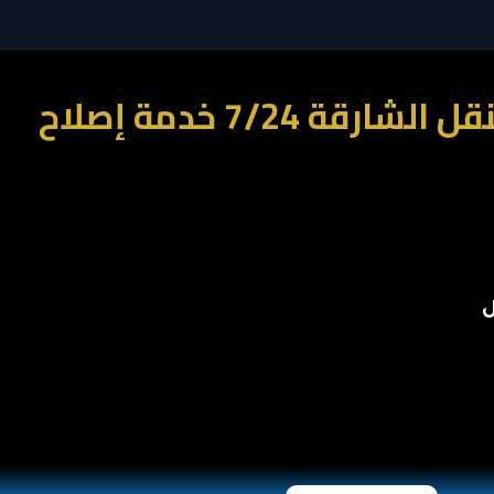
Car Services One كراج متنقل دبي | كراج متنقل عجمان | كراج متنقل الشارقة 7/24 خدمة إصلاح
ل