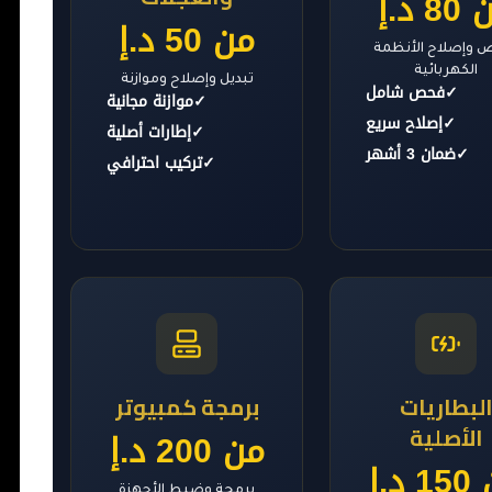
8 د.إ
من 50 د.إ
وإصلاح الأنظمة
الكهربائية
تبديل وإصلاح وموازنة
✓
فحص شامل
✓
موازنة مجانية
✓
إصلاح سريع
✓
إطارات أصلية
✓
ضمان 3 أشهر
✓
تركيب احترافي
لبطاريات
برمجة كمبيوتر
الأصلية
من 200 د.إ
 د.إ
برمجة وضبط الأجهزة