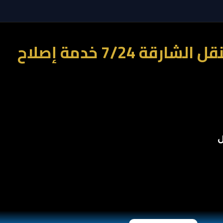
Car Services One كراج متنقل دبي | كراج متنقل عجمان | كراج متنقل الشارقة 7/24 خدمة إصلاح
ل