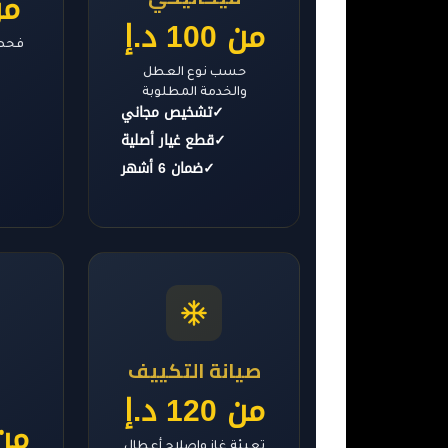
من 0
من 100 د.إ
فحص 
حسب نوع العطل
والخدمة المطلوبة
✓
تشخيص مجاني
✓
قطع غيار أصلية
✓
ضمان 6 أشهر
صيانة التكييف
ا
من 120 د.إ
من 150
تعبئة غاز وإصلاح أعطال