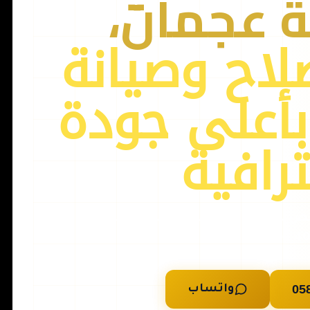
ة عجمان،
لاح وصيانة
بأعلى جودة
رافية
إصلاح ميكانيكي وكهربائي متخصص لجميع أنواع السيارات — نصلك في 30-
40 دقيقة
05
واتساب