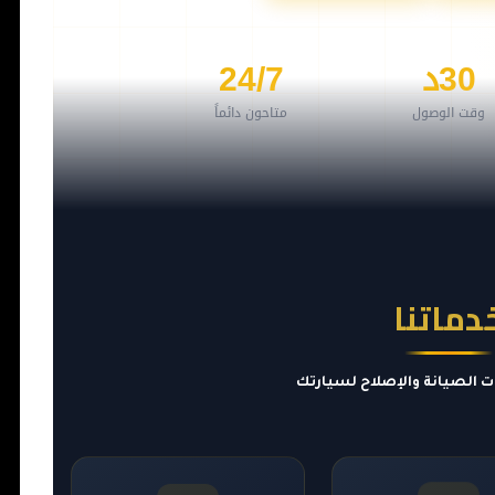
30د
24/7
وقت الوصول
متاحون دائماً
دماتنا
ت الصيانة والإصلاح لسيارتك