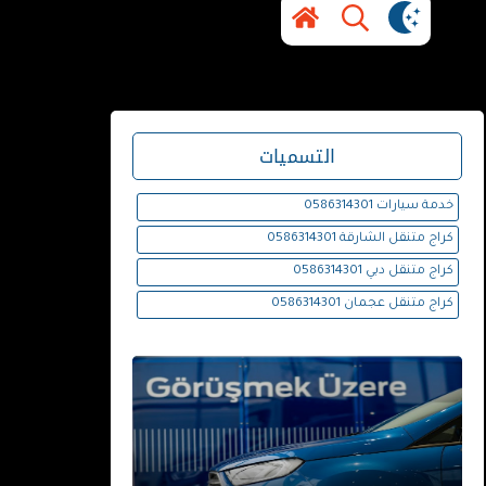
التسميات
خدمة سيارات 0586314301
كراج متنقل الشارقة 0586314301
كراج متنقل دبي 0586314301
كراج متنقل عجمان 0586314301