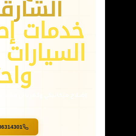
الشارق
خدمات إص
السيارات 
واحت
86314301