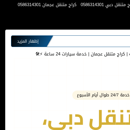
متنقل دبي 0586314301
كراج متنقل عجمان 0586314301
إظهار المزيد
ج متنقل عجمان | خدمة سيارات 24 ساعة ⚡️🛠
أيام الأسبوع
نقل دبي،