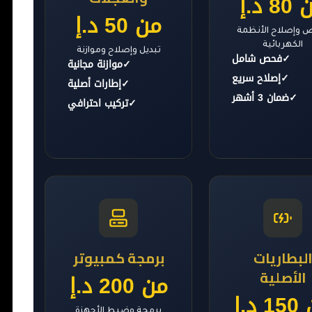
8 د.إ
من 50 د.إ
وإصلاح الأنظمة
الكهربائية
تبديل وإصلاح وموازنة
✓
فحص شامل
✓
موازنة مجانية
✓
إصلاح سريع
✓
إطارات أصلية
✓
ضمان 3 أشهر
✓
تركيب احترافي
لبطاريات
برمجة كمبيوتر
الأصلية
من 200 د.إ
 د.إ
برمجة وضبط الأجهزة