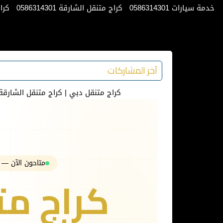
خدمة سيارات 0586314301
كراج متنقل الشارقة 0586314301
كراج 
آخر المشاركات
كراج متنقل دبي | كراج متنقل الشارقة | كرا
متاحون الآن — خدمة 24/7 طوال 
كراج مت