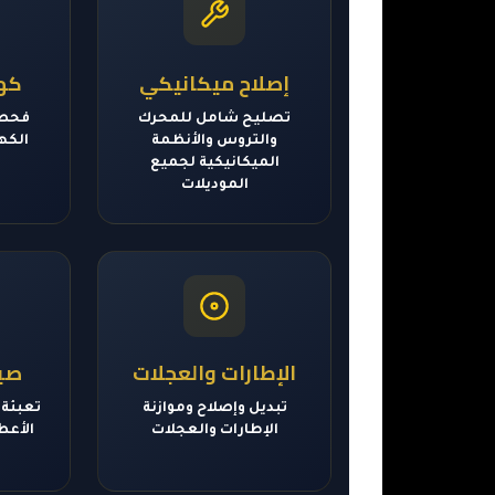
إصلاح ميكانيكي
كهر
تصليح شامل للمحرك
فحص 
والتروس والأنظمة
الكهر
الميكانيكية لجميع
الموديلات
الإطارات والعجلات
صيا
تبديل وإصلاح وموازنة
تعبئة 
الإطارات والعجلات
الأعط