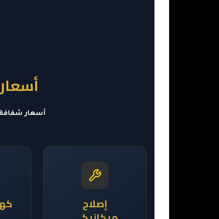
أسعارن
أسعار شفافة 
إصلاح
كهر
ميكانيكي