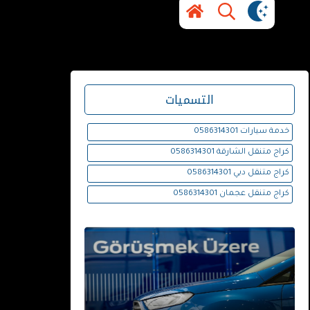
التسميات
خدمة سيارات 0586314301
كراج متنقل الشارقة 0586314301
كراج متنقل دبي 0586314301
كراج متنقل عجمان 0586314301