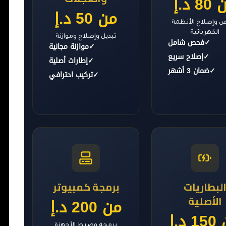
8 د.إ
من 50 د.إ
وإصلاح الأنظمة
الكهربائية
تبديل وإصلاح وموازنة
✓
فحص شامل
✓
موازنة مجانية
✓
إصلاح سريع
✓
إطارات أصلية
✓
ضمان 3 أشهر
✓
تركيب احترافي
لبطاريات
برمجة كمبيوتر
الأصلية
من 200 د.إ
 د.إ
برمجة وضبط الأجهزة