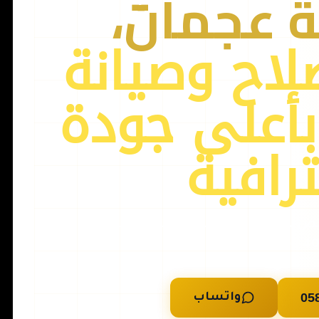
ة عجمان،
لاح وصيانة
بأعلى جودة
رافية
إصلاح ميكانيكي وكهربائي متخصص لجميع أنواع السيارات — نصلك في 30-
40 دقيقة
05
واتساب