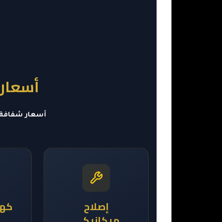
أسعارن
أسعار شفافة 
إصلاح
كهر
ميكانيكي