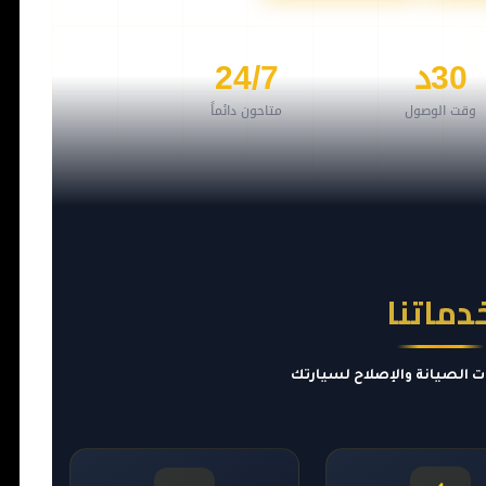
30د
24/7
وقت الوصول
متاحون دائماً
دماتنا
ت الصيانة والإصلاح لسيارتك