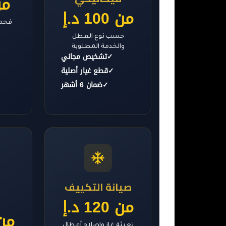
من 0
من 100 د.إ
فحص 
حسب نوع العطل
والخدمة المطلوبة
✓
تشخيص مجاني
✓
قطع غيار أصلية
✓
ضمان 6 أشهر
صيانة التكييف
ا
من 120 د.إ
من 150
تعبئة غاز وإصلاح أعطال