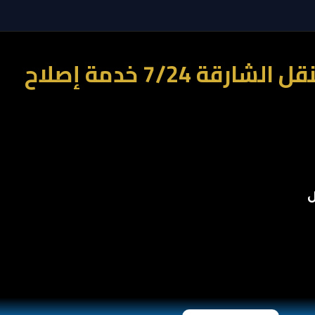
Car Services One كراج متنقل دبي | كراج متنقل عجمان | كراج متنقل الشارقة 7/24 خدمة إصلاح
ل