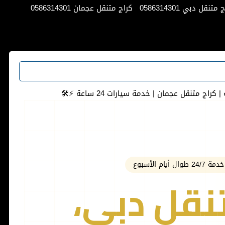
متنقل دبي 0586314301
كراج متنقل عجمان 0586314301
ج متنقل عجمان | خدمة سيارات 24 ساعة ⚡️🛠
أيام الأسبوع
نقل دبي،