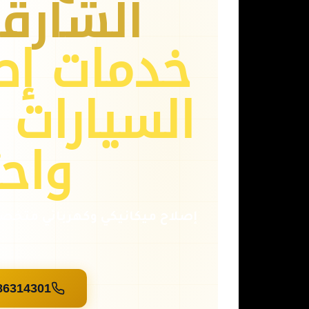
الشارق
خدمات إص
السيارات 
واحت
86314301