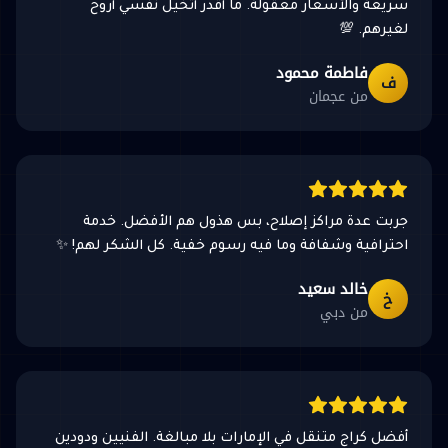
سريعة والأسعار معقولة. ما أقدر أتخيل نفسي أروح
لغيرهم. 💯
فاطمة محمود
ف
من عجمان
جربت عدة مراكز إصلاح، بس هذول هم الأفضل. خدمة
احترافية وشفافة وما فيه رسوم خفية. كل الشكر لهم! ✨
خالد سعيد
خ
من دبي
أفضل كراج متنقل في الإمارات بلا مبالغة. الفنيين ودودين