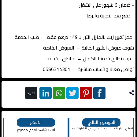
- ضمان 6 شهور على الشغل
- دفع بعد التجربة والرضا
احجز تغيير زيت بالمنزل الآن بـ 149 درهم فقط ← طلب الخدمة
شوف عروض الشهر الحالية ← العروض الخاصة
اعرف نطاق خدمتنا الكامل ← مناطق الخدمة
تواصل معانا واتساب مباشرة ← 0586314301
المزيد
فيس
بنترست
تويتر
واتس
لينكد ان
بوك
اب
الموضوع التالي
الاقدم
انت تشاهد اقدم موضوع
إصلاح سياراتك عند باب بيتك في دبي، الشارقة، وعجمان