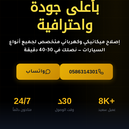
بأعلى جودة
واحترافية
إصلاح ميكانيكي وكهربائي متخصص لجميع أنواع
السيارات — نصلك في 30-40 دقيقة
0586314301
واتساب
+8K
30د
24/7
عميل سعيد
وقت الوصول
متاحون دائماً