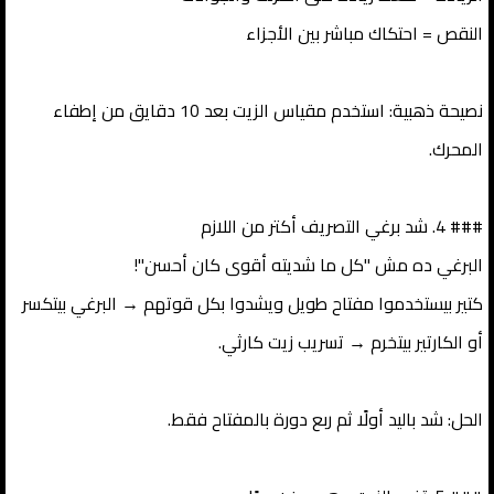
النقص = احتكاك مباشر بين الأجزاء
نصيحة ذهبية: استخدم مقياس الزيت بعد 10 دقايق من إطفاء
المحرك.
### 4. شد برغي التصريف أكتر من اللازم
البرغي ده مش "كل ما شديته أقوى كان أحسن"!
كتير بيستخدموا مفتاح طويل ويشدوا بكل قوتهم → البرغي بيتكسر
أو الكارتير بيتخرم → تسريب زيت كارثي.
الحل: شد باليد أولًا ثم ربع دورة بالمفتاح فقط.