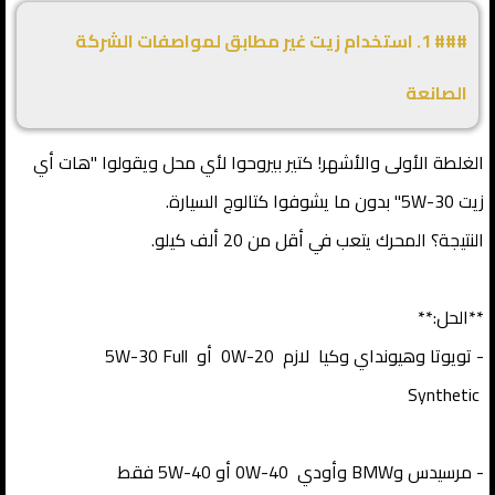
### 1. استخدام زيت غير مطابق لمواصفات الشركة
الصانعة
الغلطة الأولى والأشهر! كتير بيروحوا لأي محل ويقولوا "هات أي
زيت 5W-30" بدون ما يشوفوا كتالوج السيارة.
النتيجة؟ المحرك يتعب في أقل من 20 ألف كيلو.
**الحل:**
- تويوتا وهيونداي وكيا لازم 0W-20 أو 5W-30 Full
Synthetic
- مرسيدس وBMW وأودي 0W-40 أو 5W-40 فقط