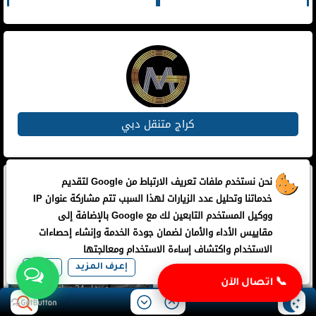
كراج متنقل دبي
نحن نستخدم ملفات تعريف الارتباط من Google لتقديم
مواضيع ذات صلة
خدماتنا وتحليل عدد الزيارات لهذا السبب تتم مشاركة عنوان IP
ووكيل المستخدم التابعين لك مع Google بالإضافة إلى
مقاييس الأداء والأمان لضمان جودة الخدمة وإنشاء إحصاءات
الاستخدام واكتشاف إساءة الاستخدام ومعالجتها
إعرف المزيد
اوافق
تبديل بطاريات متنقل في عجمان
صيانة وإصلاح سيارات بي ام دبليو
📞 اتصال الآن
الشارقة ودبي
متنقل 24 ساعة