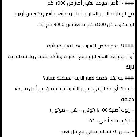
### 7. تأجيل موعد التغيير أكتر من 1000 كم
في الإمارات الحر والغبار بيخلوا الزيت يتعب أسرع بكتير من أوروبا.
لو مكتوب كل 8000 كم، ماتعديش 9000 كم أبدًا.
### 8. عدم فحص التسرب بعد التغيير مباشرة
أول يوم بعد التغيير لازم ترفع الكبوت وتتأكد مفيش ولا نقطة زيت
نازلة.
### ليه تختار خدمة تغيير الزيت المتنقلة معانا؟
- نجيلك أي مكان في دبي والشارقة وعجمان في أقل من 45
دقيقة
- زيوت أصلية 100% (توتال – شل – موتول)
- تركيب فلتر أصلي دائمًا
- فحص 20 نقطة مجاني مع كل تغيير