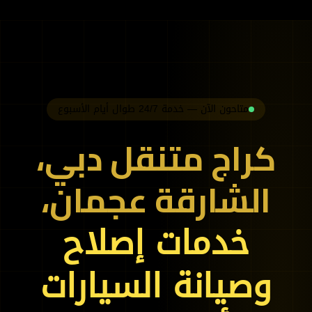
سيارات 24 ساعة ⚡️🛠
متاحون الآن — خدمة 24/7 طوال أيام الأسبوع
كراج متنقل دبي،
الشارقة عجمان،
خدمات إصلاح
وصيانة السيارات