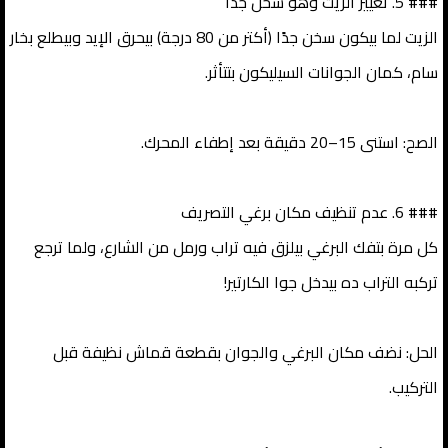
### 5. تغيير الزيت وهو سخن جدًا
الزيت لما بيكون سخن جدًا (أكتر من 80 درجة) بيحرق الإيد وبيطلع بخار
سام، كمان الجوانات السيليكون بتتأثر.
الصح: استنى 15–20 دقيقة بعد إطفاء المحرك.
### 6. عدم تنظيف مكان برغي التصريف
كل مرة بتفك البرغي بيلزق فيه تراب ورمل من الشارع، ولما ترجع
تركبه التراب ده بيدخل جوا الكارتير!
الحل: نضف مكان البرغي والجوان بقطعة قماش نظيفة قبل
التركيب.