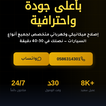
بأعلى جودة
واحترافية
إصلاح ميكانيكي وكهربائي متخصص لجميع أنواع
السيارات — نصلك في 30-40 دقيقة
0586314301
واتساب
+8K
30د
24/7
عميل سعيد
وقت الوصول
متاحون دائماً