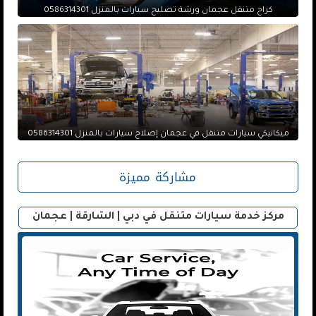
كراج متنقل عجمان ورشة تصليح سيارات بالمنزل 0586314301
ميكانيكي سيارات متنقل في عجمان إصلاح سيارات بالمنزل 0586314301
مشاركة مميزة
مركز خدمة سيارات متنقل في دبي | الشارقة | عجمان