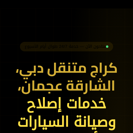
سيارات 24 ساعة ⚡️🛠
متاحون الآن — خدمة 24/7 طوال أيام الأسبوع
كراج متنقل دبي،
الشارقة عجمان،
خدمات إصلاح
وصيانة السيارات