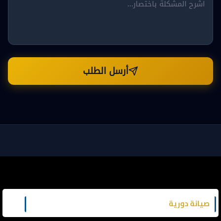
أرسل الطلب
كراج متنقل دبي | كراج متنقل الشارقة | كراج متنقل عجمان | خدمة
سيارات 24 ساعة ⚡️🛠
صيانة دورية