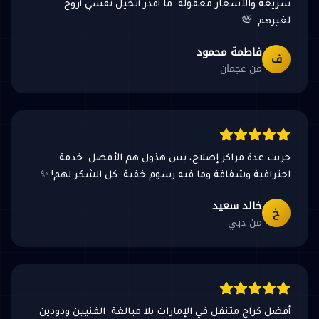
سريعة والأسعار معقولة. ما أقدر أتخيل نفسي أروح
لغيرهم. 💯
فاطمة محمود
ف
من عجمان
جربت عدة مراكز إصلاح، بس هذول هم الأفضل. خدمة
احترافية وشفافة وما فيه رسوم خفية. كل الشكر لهم! ✨
خالد سعيد
خ
من دبي
أفضل كراج متنقل في الإمارات بلا مبالغة. الفنيين ودودين