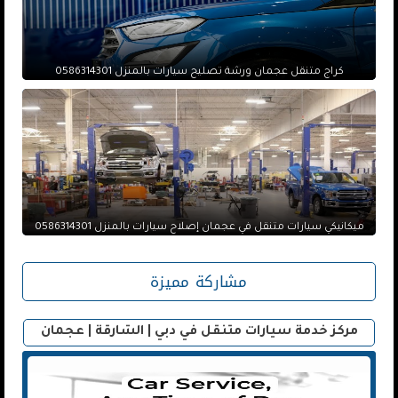
كراج متنقل عجمان ورشة تصليح سيارات بالمنزل 0586314301
ميكانيكي سيارات متنقل في عجمان إصلاح سيارات بالمنزل 0586314301
مشاركة مميزة
مركز خدمة سيارات متنقل في دبي | الشارقة | عجمان