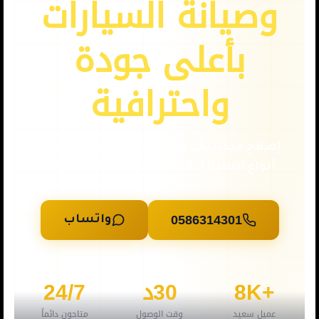
وصيانة السيارات
بأعلى جودة
واحترافية
إصلاح ميكانيكي وكهربائي متخصص لجميع
أنواع السيارات — نصلك في 30-40 دقيقة
0586314301
واتساب
+8K
30د
24/7
عميل سعيد
وقت الوصول
متاحون دائماً