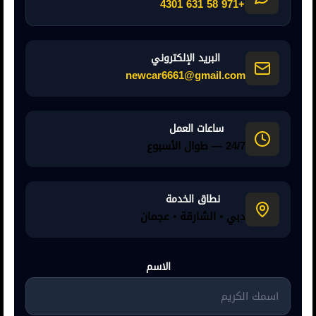
+971 58 631 4301
البريد الإلكتروني
newcar6661@gmail.com
ساعات العمل
24/7 — طوال الأسبوع
نطاق الخدمة
دبي • الشارقة • عجمان
الاسم