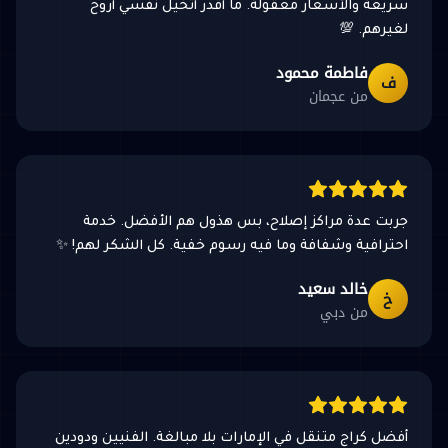
سريعة والأسعار معقولة. ما أقدر أتخيل نفسي أروح
لغيرهم. 💯
فاطمة محمود
ف
من عجمان
جربت عدة مراكز إصلاح، بس هذول هم الأفضل. خدمة
احترافية وشفافة وما فيه رسوم خفية. كل الشكر لهم! ✨
خالد سعيد
خ
من دبي
أفضل كراج متنقل في الإمارات بلا مبالغة. الفنيين ودودين