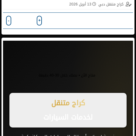
كراج متنقل دبي
13 أبريل 2026
حجم الخط
-
+
متاح الآن • نصلك خلال 30-40 دقيقة
كراج متنقل
لخدمات السيارات