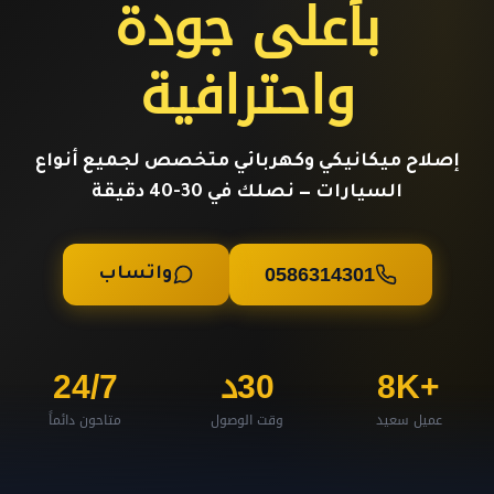
بأعلى جودة
واحترافية
إصلاح ميكانيكي وكهربائي متخصص لجميع أنواع
السيارات — نصلك في 30-40 دقيقة
0586314301
واتساب
+8K
30د
24/7
عميل سعيد
وقت الوصول
متاحون دائماً