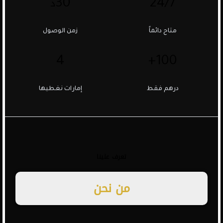
د
30
24/7
متاح دائماً
زمن الوصول
4
100+
درهم فقط
إمارات نغطيها
تعرف علينا
من
نحن