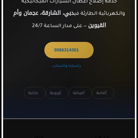
خدمة إصلاح أعطال السيارات الميكانيكية
دبي، الشارقة، عجمان وأم
والكهربائية الطارئة في
القيوين
— على مدار الساعة 24/7
0586314301
راسلنا واتساب
ألمانية
أمريكية
أوروبية
يابانية